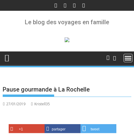
Skip
to
content
Le blog des voyages en famille
Pause gourmande à La Rochelle
27/01/2019
Kristell35
+1
partager
tweet