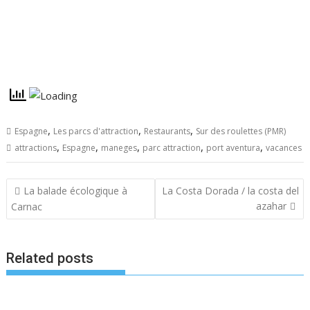
,
,
,
Espagne
Les parcs d'attraction
Restaurants
Sur des roulettes (PMR)
,
,
,
,
,
attractions
Espagne
maneges
parc attraction
port aventura
vacances
Navigation
La balade écologique à
La Costa Dorada / la costa del
de
azahar
Carnac
l’article
Related posts