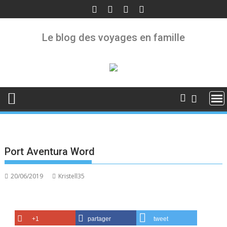
Skip
to
content
Le blog des voyages en famille
Port Aventura Word
20/06/2019
Kristell35
+1
partager
tweet